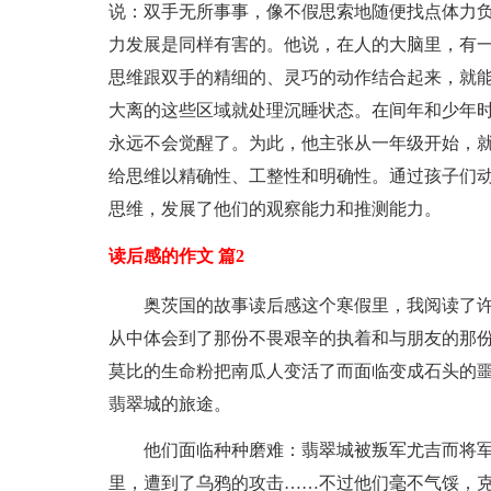
说：双手无所事事，像不假思索地随便找点体力
力发展是同样有害的。他说，在人的大脑里，有
思维跟双手的精细的、灵巧的动作结合起来，就
大离的这些区域就处理沉睡状态。在间年和少年
永远不会觉醒了。为此，他主张从一年级开始，
给思维以精确性、工整性和明确性。通过孩子们
思维，发展了他们的观察能力和推测能力。
读后感的作文 篇2
奥茨国的故事读后感这个寒假里，我阅读了
从中体会到了那份不畏艰辛的执着和与朋友的那份
莫比的生命粉把南瓜人变活了而面临变成石头的
翡翠城的旅途。
他们面临种种磨难：翡翠城被叛军尤吉而将
里，遭到了乌鸦的攻击……不过他们毫不气馁，