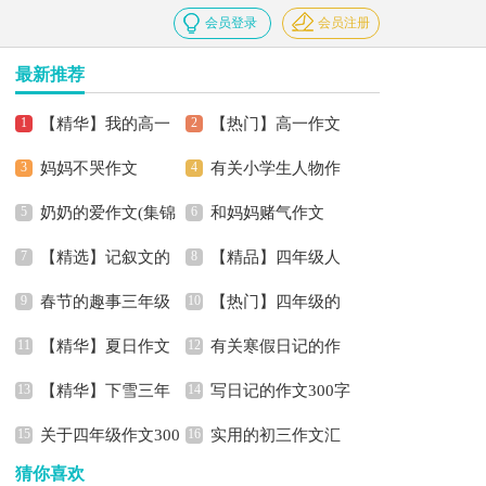
会员登录
会员注册
最新推荐
【精华】我的高一
【热门】高一作文
妈妈不哭作文
有关小学生人物作
作文汇编十篇
300字汇总4篇
奶奶的爱作文(集锦
和妈妈赌气作文
文300字汇总10篇
【精选】记叙文的
【精品】四年级人
15篇)
春节的趣事三年级
【热门】四年级的
作文300字集锦7篇
物作文300字四篇
【精华】夏日作文
有关寒假日记的作
作文600字合集七篇
作文300字10篇
【精华】下雪三年
写日记的作文300字
500字三篇
文300字集合六篇
关于四年级作文300
实用的初三作文汇
级作文8篇
汇总七篇
猜你喜欢
字锦集7篇
总七篇