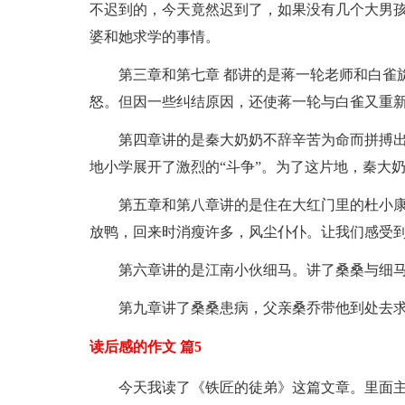
不迟到的，今天竟然迟到了，如果没有几个大男
婆和她求学的事情。
第三章和第七章 都讲的是蒋一轮老师和白雀
怒。但因一些纠结原因，还使蒋一轮与白雀又重
第四章讲的是秦大奶奶不辞辛苦为命而拼搏
地小学展开了激烈的“斗争”。为了这片地，秦大
第五章和第八章讲的是住在大红门里的杜小
放鸭，回来时消瘦许多，风尘仆仆。让我们感受
第六章讲的是江南小伙细马。讲了桑桑与细
第九章讲了桑桑患病，父亲桑乔带他到处去
读后感的作文 篇5
今天我读了《铁匠的徒弟》这篇文章。里面