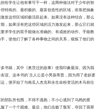
负担给学生让他有事可干一样，这两种做法对于少年的智
一些特殊的、最积极的、最富创造性的区域，依靠把抽象
能激发这些区域积极活跃起来。如果没有这种结合，那么
时期，如果没有把这些区域的活力激发起来，那么它们就
就要求学生的双手能做出准确的、有成效的动作。手能教
动手，使他们了解了各种事物之间的关系，锻炼了他们的
许多书籍，其中《奥茨过的故事》使我印象最深。因为我
友谊。这本书的`主人公是小男孩蒂普，因为用了老妖婆
噩运，便开始了与南瓜人杰克和永生命粉变活的木马前往
军的部队所包围，不得不逃跑；不小心逃到了乌鸦的窝
克服了一个个困难。最后，他们击败了叛军，夺回了翡翠