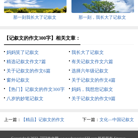
那一刻我长大了记叙文
那一刻，我长大了记叙文
【记叙文的作文300字】相关文章：
妈妈笑了记叙文
我长大了记叙文
精选记叙文作文7篇
有关记叙文作文六篇
关于记叙文的作文6篇
选择六年级记叙文
窗外记叙文
关于记叙文的作文4篇
【热门】记叙文的作文300字
妈妈，我想您记叙文
汇总五篇
八岁的妙笔记叙文
关于记叙文的作文9篇
上一篇：
【精品】记叙文的作文
下一篇：
文化—中国记叙文
300字集合8篇