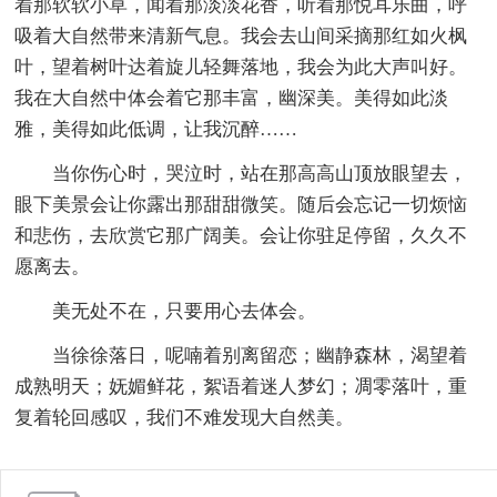
着那软软小草，闻着那淡淡花香，听着那悦耳乐曲，呼
吸着大自然带来清新气息。我会去山间采摘那红如火枫
叶，望着树叶达着旋儿轻舞落地，我会为此大声叫好。
我在大自然中体会着它那丰富，幽深美。美得如此淡
雅，美得如此低调，让我沉醉……
当你伤心时，哭泣时，站在那高高山顶放眼望去，
眼下美景会让你露出那甜甜微笑。随后会忘记一切烦恼
和悲伤，去欣赏它那广阔美。会让你驻足停留，久久不
愿离去。
美无处不在，只要用心去体会。
当徐徐落日，呢喃着别离留恋；幽静森林，渴望着
成熟明天；妩媚鲜花，絮语着迷人梦幻；凋零落叶，重
复着轮回感叹，我们不难发现大自然美。