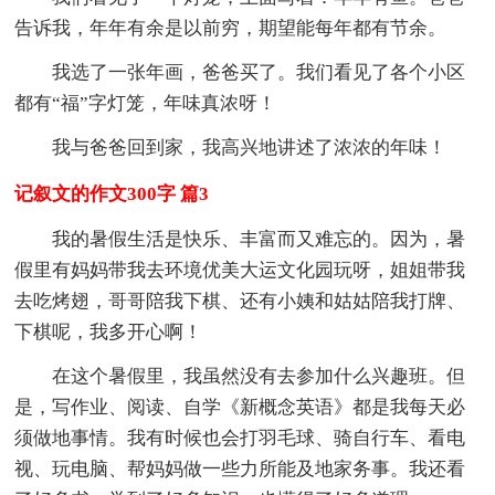
告诉我，年年有余是以前穷，期望能每年都有节余。
我选了一张年画，爸爸买了。我们看见了各个小区
都有“福”字灯笼，年味真浓呀！
我与爸爸回到家，我高兴地讲述了浓浓的年味！
记叙文的作文300字 篇3
我的暑假生活是快乐、丰富而又难忘的。因为，暑
假里有妈妈带我去环境优美大运文化园玩呀，姐姐带我
去吃烤翅，哥哥陪我下棋、还有小姨和姑姑陪我打牌、
下棋呢，我多开心啊！
在这个暑假里，我虽然没有去参加什么兴趣班。但
是，写作业、阅读、自学《新概念英语》都是我每天必
须做地事情。我有时候也会打羽毛球、骑自行车、看电
视、玩电脑、帮妈妈做一些力所能及地家务事。我还看