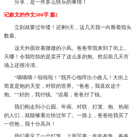
分享，是一件多么快乐的事情！
记叙文的作文300字 篇2
立刻就要过年喽！还剩9天，这几天我一向掰着指头
数着。
这天外面吹着微微的小风。爸爸带我来到了街上。
天哪！令我吃惊的是卖开了这么多的炮。然后前几天市
场上还很冷清。
“嘀嘀嘀！啦啦啦！”我开心地哼出小曲儿！大街上
简直是炮的天堂，对联的世界。“爸爸，我喜欢这个
炮。”“好的，我付钱。”说着，爸爸付了钱。
我们刚走到小公园。年画、对联、灯笼、炮、热闹
的人们，就能够看出快过年了。一路上，爸爸给我买了
一些炮，我十分高兴！
我们看见了一个灯笼，上面写着：年年有鱼。爸爸