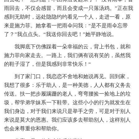
雨回去，不仅会感冒，而且会变成一只落汤鸡。”正在我
感到无助时，远处隐隐约约看见一个人，走进一看，原
来是施力菲。她拿着一把雨伞问我：“是不是雨伞忘带
了？”我点点头。“我送你回去吧！”她平静地说。
我脚底下仿佛踩着一朵幸福的云，背上书包，就和
施力菲向家走去。一路上，我们俩有说有笑的，虽然我
的鞋子湿了，但是我感到非常快乐！“
到了家门口，我恋恋不舍地和她说再见。回到家，
我想了很多：乐于助人，是一种美德，人人都有义务去
传送。扶一把步履蹒跚的老人，弯弯腰捡一捡地上的垃
圾，帮学弟学妹系一下鞋带。这些小小的行为就发生在
我们身边，对于我们来说只是举手之劳，可是对于别人
来说是莫大的恩惠。我们应该多去帮助别人，这样别人
也会来尊重你和帮助你。