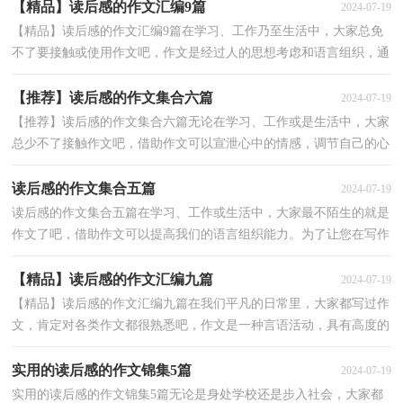
【精品】读后感的作文汇编9篇
2024-07-19
【精品】读后感的作文汇编9篇在学习、工作乃至生活中，大家总免
不了要接触或使用作文吧，作文是经过人的思想考虑和语言组织，通
过文字来表达一个主题意义的记叙方法。还是对作文...
【推荐】读后感的作文集合六篇
2024-07-19
【推荐】读后感的作文集合六篇无论在学习、工作或是生活中，大家
总少不了接触作文吧，借助作文可以宣泄心中的情感，调节自己的心
情。你写作文时总是无从下笔？以下是小编为大家收集...
读后感的作文集合五篇
2024-07-19
读后感的作文集合五篇在学习、工作或生活中，大家最不陌生的就是
作文了吧，借助作文可以提高我们的语言组织能力。为了让您在写作
文时更加简单方便，以下是小编精心整理的读后感的...
【精品】读后感的作文汇编九篇
2024-07-19
【精品】读后感的作文汇编九篇在我们平凡的日常里，大家都写过作
文，肯定对各类作文都很熟悉吧，作文是一种言语活动，具有高度的
综合性和创造性。那么，怎么去写作文呢？以下是小编收集...
实用的读后感的作文锦集5篇
2024-07-19
实用的读后感的作文锦集5篇无论是身处学校还是步入社会，大家都