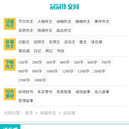
话题
节日作文
人物作文
动物作文
植物作文
事件作文
作文
自然作文
情感作文
励志作文
体裁
记叙文
说明文
应用文
议论文
散文
读后感
作文
观后感
日记
周记
书信
字数
100字
200字
300字
400字
500字
600字
700字
作文
800字
900字
1000字
1200字
1500字
2000字
2500字
3000字
写作
好词好句
名言警句
优美段落
成语故事
名人故事
素材
哲理故事
>
>
当前位置：
首页
体裁作文
读后感