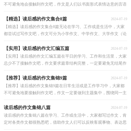
不可避免地会接触到作文吧，作文是人们以书面形式表情达意的言语
活动。那么，怎么去写作文呢？以下是小编帮大家整理...
【精选】读后感的作文集合8篇
2024-07-19
【精选】读后感的作文集合8篇无论在学习、工作或是生活中，大家
都尝试过写作文吧，作文可分为小学作文、中学作文、大学作文（论
文）。那么，怎么去写作文呢？以下是小编为大家收集的读...
【实用】读后感的作文汇编五篇
2024-07-19
【实用】读后感的作文汇编五篇在平日的学习、工作和生活里，大家
总少不了接触作文吧，作文要求篇章结构完整，一定要避免无结尾作
文的出现。怎么写作文才能避免踩雷呢？下面是小编为...
【推荐】读后感的作文集锦9篇
2024-07-19
【推荐】读后感的作文集锦9篇在日常生活或是工作学习中，大家都
不可避免地要接触到作文吧，作文一定要做到主题集中，围绕同一主
题作深入阐述，切忌东拉西扯，主题涣散甚至无主题。你...
读后感的作文集锦八篇
2024-07-19
读后感的作文集锦八篇在学习、工作或生活中，大家都写过作文，肯
定对各类作文都很熟悉吧，借助作文人们可以反映客观事物、表达思
想感情、传递知识信息。怎么写作文才能避免踩雷呢...