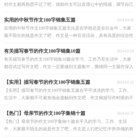
对作文都再熟悉不过了吧，借助作文可以宣泄心中的情感，调节自己
的心情。写起作文来就毫无头绪？以下是小编收集整理...
实用的中秋节作文100字锦集五篇
2024-03-01
实用的中秋节作文100字锦集五篇无论是在学校还是在社会中，大家
最不陌生的就是作文了吧，作文是一种言语活动，具有高度的综合性
和创造性。那要怎么写好作文呢？下面是小编整理的中...
有关描写春节的作文100字锦集10篇
2024-02-22
有关描写春节的作文100字锦集10篇在学习、工作乃至生活中，大家
都尝试过写作文吧，作文一定要做到主题集中，围绕同一主题作深入
阐述，切忌东拉西扯，主题涣散甚至无主题。那么一般作...
【实用】描写春节的作文100字锦集五篇
2024-02-22
【实用】描写春节的作文100字锦集五篇在平平淡淡的学习、工作、
生活中，大家都不可避免地会接触到作文吧，作文根据写作时限的不
同可以分为限时作文和非限时作文。你所见过的作...
【热门】母亲节的作文100字集锦十篇
2024-02-21
【热门】母亲节的作文100字集锦十篇在平凡的学习、工作、生活
中，大家最不陌生的就是作文了吧，作文是人们把记忆中所存储的有
关知识、经验和思想用书面形式表达出来的记叙方式...