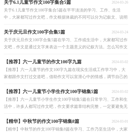
关于6.1儿童节作文100字集合5篇
2024-03-26
关于6.1儿童节作文100字集合5篇在平平淡淡的学习、工作、生活
中，大家都写过作文吧，作文根据体裁的不同可以分为记叙文、说明
文、应用文、议论文。那么一般作文是怎么写的呢？下...
关于庆元旦作文100字合集5篇
2024-03-24
关于庆元旦作文100字合集5篇在学习、工作或生活中，大家都写过作
文吧，作文是通过文字来表达一个主题意义的记叙方法。怎么写作文
才能避免踩雷呢？以下是小编整理的庆元旦作文100...
【推荐】六一儿童节的作文100字九篇
2024-03-02
【推荐】六一儿童节的作文100字九篇在现实生活或工作学习中，大
家都跟作文打过交道吧，借助作文可以宣泄心中的情感，调节自己的
心情。相信很多朋友都对写作文感到非常苦恼吧，下面...
【推荐】六一儿童节小学生作文100字锦集5篇
2024-03-02
【推荐】六一儿童节小学生作文100字锦集5篇在日常学习、工作和生
活中，许多人都写过作文吧，作文要求篇章结构完整，一定要避免无
结尾作文的出现。相信写作文是一个让许多人都头痛...
【精华】中秋节的作文100字锦集8篇
2024-03-01
【精华】中秋节的作文100字锦集8篇在学习、工作乃至生活中，大家