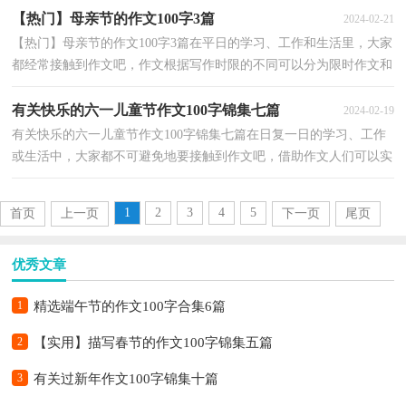
【热门】母亲节的作文100字3篇
2024-02-21
【热门】母亲节的作文100字3篇在平日的学习、工作和生活里，大家
都经常接触到作文吧，作文根据写作时限的不同可以分为限时作文和
非限时作文。那要怎么写好作文呢？以下是小编为大...
有关快乐的六一儿童节作文100字锦集七篇
2024-02-19
有关快乐的六一儿童节作文100字锦集七篇在日复一日的学习、工作
或生活中，大家都不可避免地要接触到作文吧，借助作文人们可以实
现文化交流的目的。相信很多朋友都对写作文感到...
1
2
3
4
5
首页
上一页
下一页
尾页
优秀文章
1
精选端午节的作文100字合集6篇
2
【实用】描写春节的作文100字锦集五篇
3
有关过新年作文100字锦集十篇