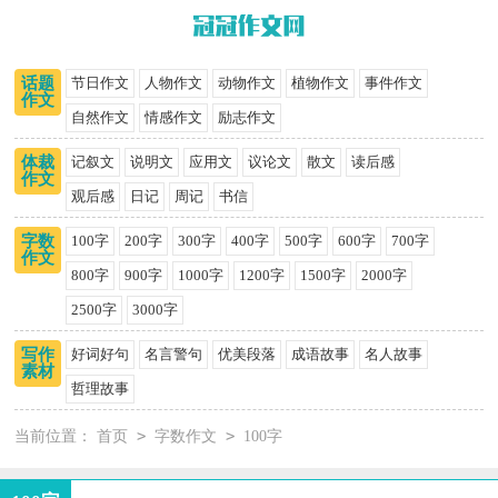
话题
节日作文
人物作文
动物作文
植物作文
事件作文
作文
自然作文
情感作文
励志作文
体裁
记叙文
说明文
应用文
议论文
散文
读后感
作文
观后感
日记
周记
书信
字数
100字
200字
300字
400字
500字
600字
700字
作文
800字
900字
1000字
1200字
1500字
2000字
2500字
3000字
写作
好词好句
名言警句
优美段落
成语故事
名人故事
素材
哲理故事
>
>
当前位置：
首页
字数作文
100字