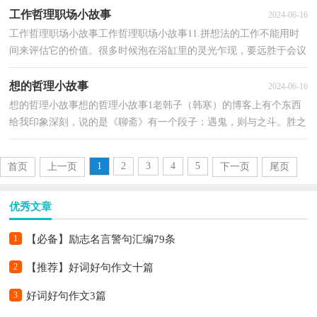
工作哲理职场小故事
2024-06-16
工作哲理职场小故事工作哲理职场小故事11.拼想法的工作不能用时
间来评估它的价值。很多时候泡在浴缸里的灵光乍现，要远胜于会议
室里的通宵达旦。可惜很多老板并没有意识到这...
想的哲理小故事
2024-06-16
想的哲理小故事想的哲理小故事1老韩子（韩寒）的博客上有个东西
给我印象深刻，说的是《聊斋》有一个段子：遇鬼，则与之斗。胜之
固佳；不胜，至多与它一样。老韩子说：多好的道理。确实是很...
1
2
3
4
5
首页
上一页
下一页
尾页
优秀文章
1
【必备】励志名言警句汇编79条
2
【推荐】好词好句作文十篇
3
好词好句作文3篇