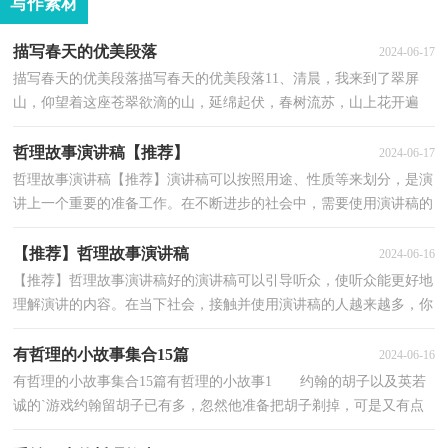
写作素材
描写春天的优美段落
2024-06-17
描写春天的优美段落描写春天的优美段落11、清晨，我来到了翠屏
山，仰望着这座苍翠欲滴的山，延绵起伏，春树流苏，山上花开遍
野，鸟语花香；它像是一个巨人，经过漫长的严冬，终于迎来了春
天，它...
哲理故事演讲稿【推荐】
2024-06-17
哲理故事演讲稿【推荐】演讲稿可以按照用途、性质等来划分，是演
讲上一个重要的准备工作。在不断进步的社会中，需要使用演讲稿的
事情愈发增多，在写之前，可以先参考范文，下面是小编...
【推荐】哲理故事演讲稿
2024-06-16
【推荐】哲理故事演讲稿好的演讲稿可以引导听众，使听众能更好地
理解演讲的内容。在当下社会，接触并使用演讲稿的人越来越多，你
知道演讲稿怎样才能写的好吗？下面是小编整理的哲理...
有哲理的小故事集合15篇
2024-06-16
有哲理的小故事集合15篇有哲理的小故事1 约翰的胡子以及英若
诚的`游戏约翰留胡子已有多，忽然他准备把胡子剃掉，可是又有点
犹豫：朋友、同事会怎么想，他们会不会取笑?我经过数...