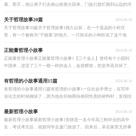
着。那天，他让弟子们去南山拾柴火回来。门徒们急忙跑到山边的河
边，大家都惊呆了。我看到洪水正从山上冲下来，无...
关于哲理故事20篇
2024-06-16
关于哲理故事20篇关于哲理故事1很久以前，在一个遥远的小村庄
里，有一个被称为“千镜屋”的地方。一只快乐的小狗听说了这个地
方，于是前去参观。来到这个地方的时候，它欢快地蹦跳...
正能量哲理小故事
2024-06-16
正能量哲理小故事正能量哲理小故事1【三个金人】曾经有个小国到
中国来，进贡了三个一模一样的金人，金碧辉煌，把皇帝高兴坏了。
可是这小国不厚道，同时出一道题目：这三个金人哪个最...
有哲理的小故事通用15篇
2024-06-16
有哲理的小故事通用15篇有哲理的小故事1一位社会学博士，在写毕
业论文的时候糊涂了，因为他在归纳两份相同性质的材料时，发现结
论相互矛盾。一份是杂志社提供的4800份调查表，问的...
最新哲理小故事
2024-06-16
最新哲理小故事最新哲理小故事1安静是一名今年高三刚毕业的高中
生，考试考完后，就跟同学去厦门旅游了。回来后，呆在家里无所事
事，整天被家里人唠叨，就打算在暑假的两个月里找一份...