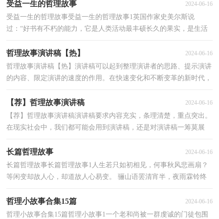
受益一生的哲理故事
2024-06-16
受益一生的哲理故事受益一生的哲理故事1英国作家史美尔斯说
过：“好书有不朽的能力，它是人类活动最丰硕长久的果实，是生活
中最宝贵的财富之一。”是的，书籍是人类进步的阶梯，一级...
哲理故事演讲稿【热】
2024-06-16
哲理故事演讲稿【热】演讲稿可以起到整理演讲者的思路、提示演讲
的内容、限定演讲的速度的作用。在快速变化和不断变革的新时代，
演讲稿使用的情况越来越多，如何写一份恰当的演...
【荐】哲理故事演讲稿
2024-06-16
【荐】哲理故事演讲稿演讲稿要求内容充实，条理清楚，重点突出。
在现实社会中，我们都可能会用到演讲稿，还是对演讲稿一筹莫展
吗？以下是小编精心整理的哲理故事演讲稿，希望对大家有所...
长篇哲理故事
2024-06-16
长篇哲理故事长篇哲理故事1人生若只如初相见，何事秋风悲画扇？
等闲变却故人心，却道故人心易变。 骊山语罢清宵半，夜雨霖铃终
不怨。何如薄幸锦衣儿，比翼连枝当日愿。 纳兰的诗我钟...
哲理小故事合集15篇
2024-06-16
哲理小故事合集15篇哲理小故事1一个老和尚被一群虔诚的门徒包围