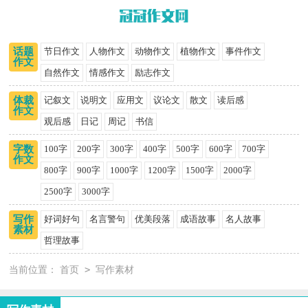
话题
节日作文
人物作文
动物作文
植物作文
事件作文
作文
自然作文
情感作文
励志作文
体裁
记叙文
说明文
应用文
议论文
散文
读后感
作文
观后感
日记
周记
书信
字数
100字
200字
300字
400字
500字
600字
700字
作文
800字
900字
1000字
1200字
1500字
2000字
2500字
3000字
写作
好词好句
名言警句
优美段落
成语故事
名人故事
素材
哲理故事
>
当前位置：
首页
写作素材