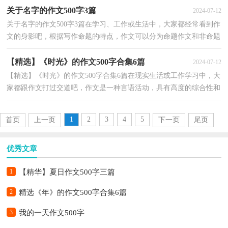
关于名字的作文500字3篇
2024-07-12
关于名字的作文500字3篇在学习、工作或生活中，大家都经常看到作
文的身影吧，根据写作命题的特点，作文可以分为命题作文和非命题
作文。还是对作文一筹莫展吗？以下是小编整理的名字...
【精选】《时光》的作文500字合集6篇
2024-07-12
【精选】《时光》的作文500字合集6篇在现实生活或工作学习中，大
家都跟作文打过交道吧，作文是一种言语活动，具有高度的综合性和
创造性。怎么写作文才能避免踩雷呢？下面是小编为大...
1
2
3
4
5
首页
上一页
下一页
尾页
优秀文章
1
【精华】夏日作文500字三篇
2
精选《年》的作文500字合集6篇
3
我的一天作文500字