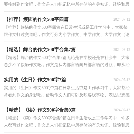
要接触到作文吧，作文是人们把记忆中所存储的有关知识、经验和思
想用书面形式表达出来的记叙方式。你写作文时总...
【推荐】烦恼的作文500字四篇
2024-07-12
【推荐】烦恼的作文500字四篇在日常生活或是工作学习中，大家都
跟作文打过交道吧，作文可分为小学作文、中学作文、大学作文（论
文）。那么，怎么去写作文呢？以下是小编精心整理的烦恼...
【精选】舞台的作文500字合集7篇
2024-07-12
【精选】舞台的作文500字合集7篇无论是在学校还是在社会中，大家
总少不了接触作文吧，作文是从内部言语向外部言语的过渡，即从经
过压缩的简要的、自己能明白的语言，向开展的、具有...
实用的《生日》作文500字7篇
2024-07-12
实用的《生日》作文500字7篇在日常生活或是工作学习中，大家都经
常看到作文的身影吧，借助作文人们可以反映客观事物、表达思想感
情、传递知识信息。一篇什么样的作文才能称之为...
【精选】《读》作文500字合集9篇
2024-07-12
【精选】《读》作文500字合集9篇在日常生活或是工作学习中，许多
人都写过作文吧，作文是人们把记忆中所存储的有关知识、经验和思
想用书面形式表达出来的记叙方式。那么你知道一...