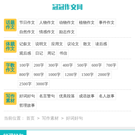
话题
节日作文
人物作文
动物作文
植物作文
事件作文
作文
自然作文
情感作文
励志作文
体裁
记叙文
说明文
应用文
议论文
散文
读后感
作文
观后感
日记
周记
书信
字数
100字
200字
300字
400字
500字
600字
700字
作文
800字
900字
1000字
1200字
1500字
2000字
2500字
3000字
写作
好词好句
名言警句
优美段落
成语故事
名人故事
素材
哲理故事
>
>
当前位置：
首页
写作素材
好词好句