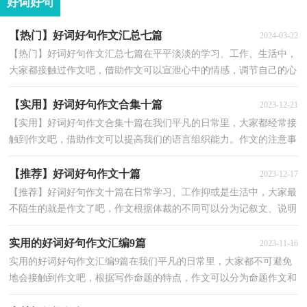
好词好句
【热门】好词好句作文汇总七篇
2024-03-22
【热门】好词好句作文汇总七篇在平平淡淡的学习、工作、生活中，
大家都接触过作文吧，借助作文可以宣泄心中的情感，调节自己的心
情。如何写一篇有思想、有文采的作文呢？下面是小编...
【实用】好词好句作文合集十篇
2023-12-21
【实用】好词好句作文合集十篇在我们平凡的日常里，大家都经常接
触到作文吧，借助作文可以提高我们的语言组织能力。作文的注意事
项有许多，你确定会写吗？以下是小编为大家整理的好...
【推荐】好词好句作文十篇
2023-12-17
【推荐】好词好句作文十篇在日常学习、工作抑或是生活中，大家最
不陌生的就是作文了吧，作文根据体裁的不同可以分为记叙文、说明
文、应用文、议论文。相信写作文是一个让许多人...
实用的好词好句作文汇编9篇
2023-11-16
实用的好词好句作文汇编9篇在我们平凡的日常里，大家都不可避免
地会接触到作文吧，根据写作命题的特点，作文可以分为命题作文和
非命题作文。你知道作文怎样写才规范吗？下面是小编...