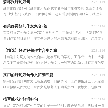
森林报好词好句
2023-11-16
森林报好词好句《森林报》是苏联著名科普作家维塔利·瓦连季诺维
奇·比安基的代表作。下面和小编一起来看森林报好词好句，希望有
所帮助！好词：1、小巧玲珑。2、飞云流雾。3、红...
有关好词好句作文集合7篇
2023-11-16
有关好词好句作文集合7篇在日常学习、工作或生活中，大家都经常
看到作文的身影吧，作文是经过人的思想考虑和语言组织，通过文字
来表达一个主题意义的记叙方法。如何写一篇有思想...
【精选】好词好句作文合集九篇
2023-11-16
【精选】好词好句作文合集九篇在平时的学习、工作或生活中，大家
总免不了要接触或使用作文吧，作文是一种言语活动，具有高度的综
合性和创造性。为了让您在写作文时更加简单方便，下...
实用的好词好句作文汇编五篇
2023-11-16
实用的好词好句作文汇编五篇在平日的学习、工作和生活里，大家都
经常接触到作文吧，写作文是培养人们的观察力、联想力、想象力、
思考力和记忆力的重要手段。你所见过的作文是什...
描写兰花的好词好句
2023-11-16
描写兰花的好词好句兰花的叶子十分特别，颜色呈墨绿，两边被一条