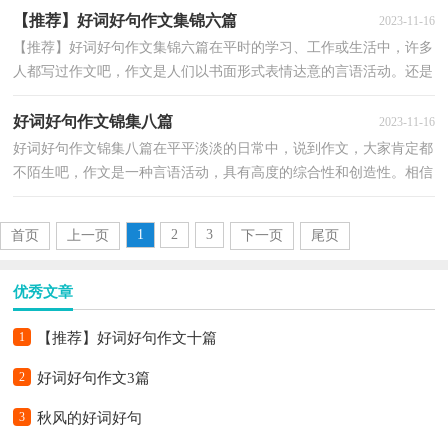
【推荐】好词好句作文集锦六篇
2023-11-16
【推荐】好词好句作文集锦六篇在平时的学习、工作或生活中，许多
人都写过作文吧，作文是人们以书面形式表情达意的言语活动。还是
对作文一筹莫展吗？下面是小编精心整理的好词好句...
好词好句作文锦集八篇
2023-11-16
好词好句作文锦集八篇在平平淡淡的日常中，说到作文，大家肯定都
不陌生吧，作文是一种言语活动，具有高度的综合性和创造性。相信
很多朋友都对写作文感到非常苦恼吧，下面是小编整理的...
1
2
3
首页
上一页
下一页
尾页
优秀文章
1
【推荐】好词好句作文十篇
2
好词好句作文3篇
3
秋风的好词好句