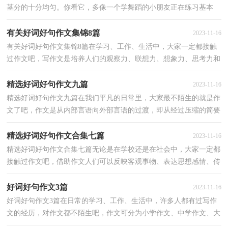
茎分的十分均匀。你看它，多像一个学舞蹈的小朋友正在练习基本
功“下腰”呀！下面和小编一起来看描写兰花的好词好句...
有关好词好句作文集锦8篇
2023-11-16
有关好词好句作文集锦8篇在学习、工作、生活中，大家一定都接触
过作文吧，写作文是培养人们的观察力、联想力、想象力、思考力和
记忆力的重要手段。相信很多朋友都对写作文感到...
精选好词好句作文九篇
2023-11-16
精选好词好句作文九篇在我们平凡的日常里，大家最不陌生的就是作
文了吧，作文是从内部言语向外部言语的过渡，即从经过压缩的简要
的、自己能明白的语言，向开展的、具有规范语法结构...
精选好词好句作文合集七篇
2023-11-16
精选好词好句作文合集七篇无论是在学校还是在社会中，大家一定都
接触过作文吧，借助作文人们可以反映客观事物、表达思想感情、传
递知识信息。怎么写作文才能避免踩雷呢？下面是小...
好词好句作文3篇
2023-11-16
好词好句作文3篇在日常的学习、工作、生活中，许多人都有过写作
文的经历，对作文都不陌生吧，作文可分为小学作文、中学作文、大
学作文（论文）。那么你知道一篇好的作文该怎么写吗？以...