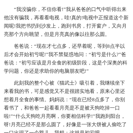
“我没骗你，不信你看!”我从爸爸的口气中听得出来
他没有骗我，再看看电视，哇!真的!电视中正报道这个新
闻呢!我把书扔到沙发上，跑到书房，打开窗户，又向月
亮那个方向眺望，但是月亮真的像以往那么圆。
爸爸说：“现在才七点多，还早着呢，等到8点半以
后才会开始初亏呢!”我不禁疑惑地问：“初亏是什么?”爸
爸说：“初亏应该是月全食的初级阶段，这是个深奥的科
学问题，你还是求助你的电脑朋友吧!”
此刻我的整个心被《猫武士》吸引着，我继续坐下
来看我的书，可是感觉又不是很踏实地看，原来心里还
想着月全食的事情。妈妈说：“现在已经8点多了，你别
看书了，和爸爸一起看看月亮是不是被天狗吃掉一口
啦!”“什么天狗吃月亮啊，你要相信科学!”我跑到阳台，
呀!月亮已经不是那么圆了，好像是一张大饼被人偷吃了
一口出现了一个豁儿，我想：这就是初亏吧。