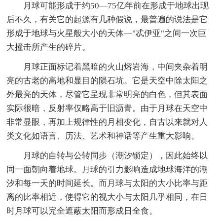
月球可能形成于约50—75亿年前在形成于地球出现
后不久，有关它的起源有几种假说，最普遍的说法是它
形成于地球与火星般大小的天体—"忒伊亚"之间一次巨
大撞击所产生的碎片。
月球正面标记着黑暗的火山熔岩海，中间夹杂着明
亮的古老的高地和显目的陨石坑。它是天空中除太阳之
外最亮的天体，尽管它呈现非常明亮的白色，但其表面
实际很暗，反射率仅略高于旧沥青。由于月球在天空中
非常显眼，再加上规律性的月相变化，自古以来就对人
类文化如语言、历法、艺术和神话等产生重大影响。
月球的自转与公转同步（潮汐锁定），因此始终以
同一面朝向着地球。月球的引力影响造成地球海洋的潮
汐和每一天的时间延长。而月球与太阳的大小比率与距
离的比率相近，使得它的视大小与太阳几乎相同，在日
时月球可以完全遮蔽太阳而形成日全食。