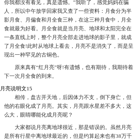
你我都没有看见，真是遗憾。”我听了，感觉妈妈在骗
人，所以中午放学回家我又查了一些资料：月食分为半
影月食、月偏食和月全食三种，在这三种月食中，月全
食就最为好看。月全食就是当月亮、地球和太阳完全在
一条直线上时，整个月亮全部走进地球的影子里，就成
了月全食!此时从地球上看去，月亮不是消失了，而是呈
现出一种罕见的古铜色。
原来真有“红月亮”呀!有遗憾，也有期待，我期待着
下一次月全食的到来。
月亮说明文15
相传，盘古开天地，后因体力不支，倒下身亡，但
他的右眼化成了月亮。其实，月亮跟水星差不多大，这
么大，眼睛哪能化成月亮呢？
大家都说月亮离地球很近，那是错误的。虽然月亮
是所有行星中离地球最近的，但是约算起来也有38万千