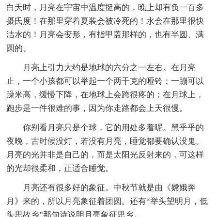
白天时，月亮在宇宙中温度挺高的，晚上却有负一百多
摄氏度！在那里穿着夏装会被冷死的！水会在那里很快
洁水的！月亮会变形，有指甲盖那样的，也有半圆、满
圆的。
月亮上引力大约是地球的六分之一左右。在月亮
止，一个小孩都可以举起一个两千克的哑铃；一蹦可以
躁米高，缓慢下降，在地球上会跨很疼的；在月球上，
跑步是一件很难的事，因为你走路都会上天很慢。
你别看月亮只是个球，它的用处多着呢。黑乎乎的
夜晚，古时候没灯，若没有月亮，睡觉都要确认没鬼。
月亮的光并非是自己的，而是太阳光反射来的，可这样
的光却很柔和，正适合睡觉。
月亮还有很多好的象征。中秋节就是由《嫦娥奔
月》来的，所以月亮象征着团圆。还有“举头望明月，低
头思故乡”那句诗说明月亮象征思乡。